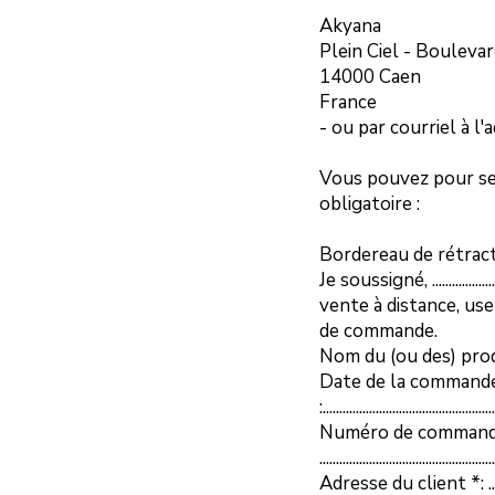
Akyana
Plein Ciel - Boulev
14000 Caen
France
- ou par courriel à l
Vous pouvez pour se f
obligatoire :
Bordereau de rétrac
Je soussigné, .............
vente à distance, use
de commande.
Nom du (ou des) produits * : ...........
Date de la commande
:....................................................
Numéro de commande 
.....................................................
Adresse du client *: .......................