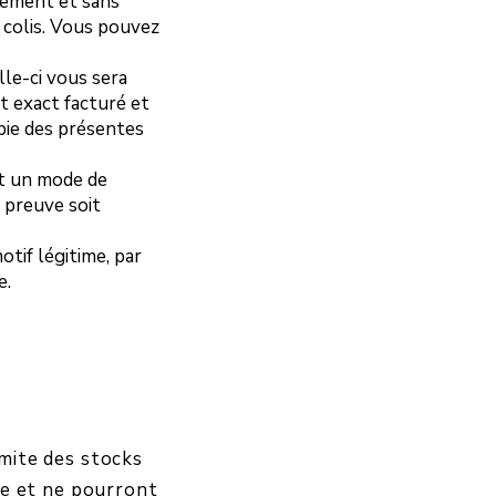
inement et sans
 colis. Vous pouvez
le-ci vous sera
t exact facturé et
pie des présentes
nt un mode de
 preuve soit
tif légitime, par
e.
imite des stocks
ite et ne pourront