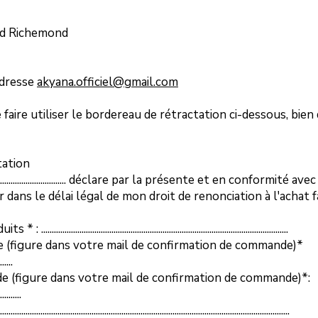
ard Richemond
'adresse
akyana.officiel@gmail.com
aire utiliser le bordereau de rétractation ci-dessous, bien 
tation
..................................... déclare par la présente et en conformité 
r dans le délai légal de mon droit de renonciation à l'achat f
.........................................................................................................
 (figure dans votre mail de confirmation de commande)*
......
(figure dans votre mail de confirmation de commande)*:
..........
...................................................................................................................