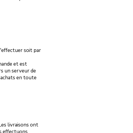
effectuer soit par
mmande et est
rs un serveur de
 achats en toute
Les livraisons ont
us effectuons