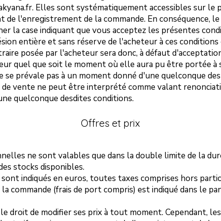
 akyana.fr. Elles sont systématiquement accessibles sur le 
 de l'enregistrement de la commande. En conséquence, le f
r la case indiquant que vous acceptez les présentes cond
sion entière et sans réserve de l'acheteur à ces conditions
raire posée par l'acheteur sera donc, à défaut d'acceptatio
ur quel que soit le moment où elle aura pu être portée à 
 ne se prévale pas à un moment donné d'une quelconque de
 de vente ne peut être interprété comme valant renonciati
une quelconque desdites conditions.
Offres et prix
elles ne sont valables que dans la double limite de la duré
des stocks disponibles.
 sont indiqués en euros, toutes taxes comprises hors partici
e la commande (frais de port compris) est indiqué dans le pan
 le droit de modifier ses prix à tout moment. Cependant, le