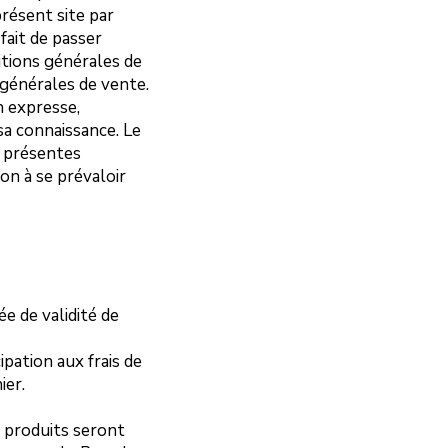
présent site par
ait de passer
itions générales de
 générales de vente.
n expresse,
sa connaissance. Le
s présentes
on à se prévaloir
e de validité de
pation aux frais de
ier.
s produits seront