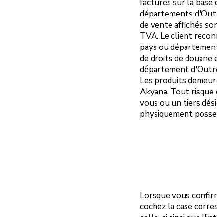
facturés sur la base
départements d'Outre
de vente affichés so
TVA. Le client reconn
pays ou département 
de droits de douane e
département d'Outr
Les produits demeure
Akyana. Tout risque
vous ou un tiers dés
physiquement posses
Lorsque vous confir
cochez la case corre