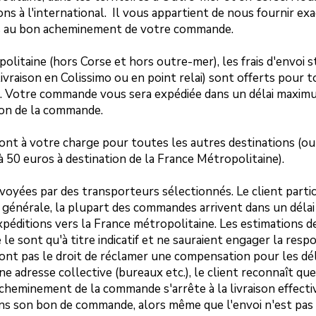
ons à l'international. Il vous appartient de nous fournir e
es au bon acheminement de votre commande.
olitaine (hors Corse et hors outre-mer), les frais d'envoi 
livraison en Colissimo ou en point relai) sont offerts pou
s. Votre commande vous sera expédiée dans un délai maximu
ion de la commande.
n sont à votre charge pour toutes les autres destinations (o
 50 euros à destination de la France Métropolitaine).
voyées par des transporteurs sélectionnés. Le client partic
e générale, la plupart des commandes arrivent dans un délai
péditions vers la France métropolitaine. Les estimations de
 le sont qu'à titre indicatif et ne sauraient engager la respo
'ont pas le droit de réclamer une compensation pour les déla
une adresse collective (bureaux etc.), le client reconnaît que
cheminement de la commande s'arrête à la livraison effectiv
ans son bon de commande, alors même que l'envoi n'est pas