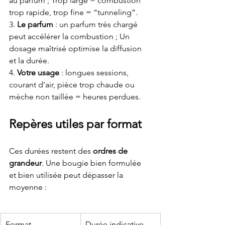
au parfum ; Trop large = combustion 
trop rapide, trop fine = “tunneling”.
3. 
Le parfum
 : un parfum très chargé 
peut accélérer la combustion ; Un 
dosage maîtrisé optimise la diffusion 
et la durée.
4. 
Votre usage
 : longues sessions, 
courant d’air, pièce trop chaude ou 
mèche non taillée = heures perdues.
Repères utiles par format
Ces durées restent des 
ordres de 
grandeur
. Une bougie bien formulée 
et bien utilisée peut dépasser la 
moyenne : 
Format
Durée indicative