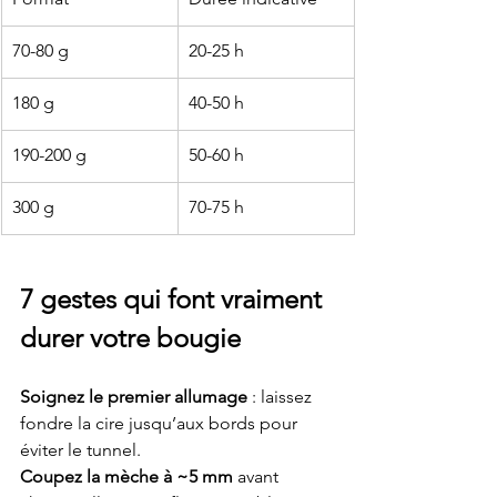
70-80 g 
20-25 h
180 g
40-50 h
190-200 g
50-60 h
300 g
70-75 h
7 gestes qui font vraiment 
durer votre bougie
Soignez le premier allumage 
: laissez 
fondre la cire jusqu’aux bords pour 
éviter le tunnel.
Coupez la mèche à ~5 mm
 avant 