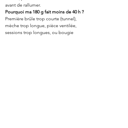
avant de rallumer.
Pourquoi ma 180 g fait moins de 40 h ?
Première brûle trop courte (tunnel), 
mèche trop longue, pièce ventilée, 
sessions trop longues, ou bougie 
posée près d’une source de chaleur.
Une 180 g peut-elle dépasser 50 h ?
Oui, si la formulation 
(cire/mèche/parfum) et l’usage sont 
optimisés.
Article sécurité/qualité de l’air : 
Bougies non toxiques : que faut-il 
vérifier ?