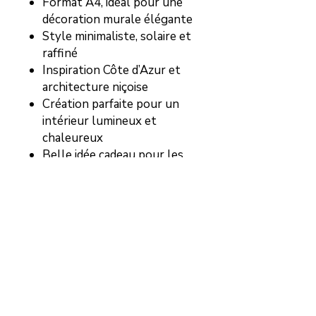
Format A4, idéal pour une
décoration murale élégante
Style minimaliste, solaire et
raffiné
Inspiration Côte d’Azur et
architecture niçoise
Création parfaite pour un
intérieur lumineux et
chaleureux
Belle idée cadeau pour les
amoureux de Nice et du
littoral méditerranéen
INFORMATION
✔ Format A4 — 21 × 29,7 cm
EXPEDITION
✔ Impression haute définition sur
papier mat premium 210 g/m²
Expédiée dans une enveloppe
✔ Finition soignée au rendu élégant
AUTRE FORMAT
cartonnée qui protège l'article de