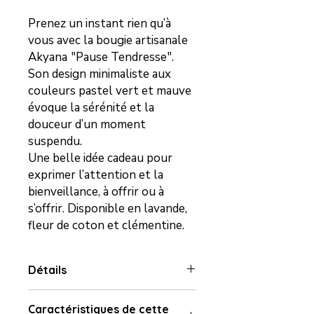
Prenez un instant rien qu’à
vous avec la bougie artisanale
Akyana
"Pause Tendresse".
Son design minimaliste aux
couleurs pastel vert et mauve
évoque la sérénité et la
douceur d’un moment
suspendu.
Une belle idée cadeau pour
exprimer l’attention et la
bienveillance, à offrir ou à
s’offrir. Disponible en lavande,
fleur de coton et clémentine.
Détails
Fabrication artisanale, coulée à la
Caractéristiques de cette
main avec amour.