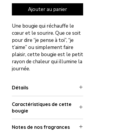
Ajouter au panier
Une bougie qui réchauffe le
cœur et le sourire. Que ce soit
pour dire “je pense à toi”, “je
t’aime” ou simplement faire
plaisir, cette bougie est le petit
rayon de chaleur qui illumine la
journée.
Détails
Fabrication artisanale, coulée à la
Caractéristiques de cette
main avec amour.
bougie
Poids :
65 g
Hauteur
:
6,5 cm
Cire :
100% végétale et
D
iamètre
:
4,6 cm
Notes de nos fragrances
biodégradable, respectueuse de
Durée de combustion :
15 heures