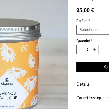
Prix
25,00 €
Parfum
*
Sélectionner
Quantité
*
Aj
Détails
Fabrication artisanal
Caractéristiques 
Poids :
180 g
Durée de combusti
Cire :
100% soja natu