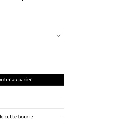
outer au panier
e, coulée à la main avec amour.
de cette bougie
on :
40 heures (environ)
rel, vegan et biodégradable,