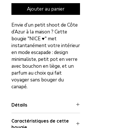
Ajouter au panier
Envie d’un petit shoot de Côte
d’Azur à la maison ? Cette
bougie "NICE ♥" met
instantanément votre intérieur
en mode escapade : design
minimaliste, petit pot en verre
avec bouchon en liège, et un
parfum au choix qui fait
voyager sans bouger du
canapé.
Détails
Fabrication artisanale, coulée à la
Caractéristiques de cette
main avec amour.
bougie
Poids : 65 g